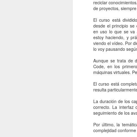
reciclar conocimiento
de proyectos, siempre
Para usar estos servici
hasta 30 peticiones / 
El curso está dividid
desde el principio s
Encuentro esto bastante
en uso lo que se va 
donde se utilice internet
estoy haciendo, y prá
viendo el vídeo. Por d
lo voy pausando según 
Etiqueta
Aunque se trata de d
Code, en los primero
máquinas virtuales. Pe
El curso está complet
resulta particularmente
La duración de los ca
correcto. La interfaz
seguimiento de los av
Por último, la temát
complejidad conforme 