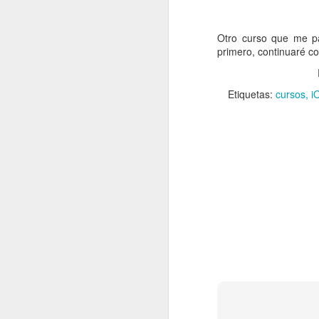
Otro curso que me p
primero, continuaré co
Etiquetas:
cursos
i
¿Quieres apren
FEB
8
Estoy bastante satis
completado, pero creo q
La URL del curso es ést
https://www.udemy.com/
Últimamente estoy bast