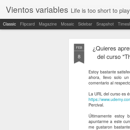
Vientos variables
Life is too short to play
Classic
Flipcard
Magazine
Mosaic
Sidebar
Snapshot
Timesl
¿Quieres apre
FEB
del curso "
8
Estoy bastante satisf
ahora, llevo solo u
MAR
comentario al respecto
1
En el curso de desarr
servicios genéricos pa
La URL del curso es é
herramientas sencillas 
https://www.udemy.com
Percival.
Almacenamiento en
Últimamente estoy b
Gestión de usuari
apuntarme a este cur
Realizar análisis de
me gustaron bastante
Gestión de ficheros