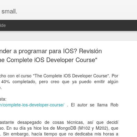
 small.
ide
nder a programar para IOS? Revisión
The Complete iOS Developer Course"
echo con el curso "The Complete iOS Developer Course". Por
Servicios en cloud para programadores
n 40% completado, pero creo que ya puedo emitir algún
.
ollo del IOS ha aparecido un capítulo muy interesante de empresa
ra programadores en la nube. En concreto, el curso utiliza
Parse
, y 
sta:
de utilizar para los programadores que permiten realizar tareas como:
/complete-ios-developer-course/
. El autor se llama Rob
 la nube de entidades
astante desapegado de cosas técnicas, así que decidí
os
so. En su día ya hice los de MongoDB (M102 y M202), que
l uso visual de la aplicación
. Sin embargo, hacía tiempo que no dedicaba mis horas a
 en la nube