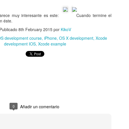
arece muy interesante es este:
Cuando termine el
n éste.
Publicado
8th February 2015
por
KikoV
OS development course
iPhone
OS X development
Xcode
development IOS
Xcode example
der a programar para IOS? Revisión del curso "T
iOS Developer Course"
fecho con el curso "The Complete iOS Developer Course". Por aho
ue ya puedo emitir algún comentario al respecto.
0
Añadir un comentario
a:
complete-ios-developer-course/
. El autor se llama Rob Percival.
ante desapegado de cosas técnicas, así que decidí apuntarme a este c