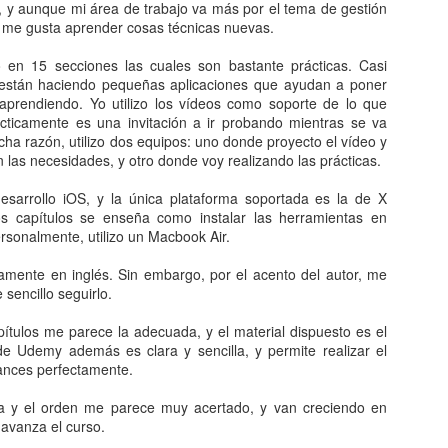
s, y aunque mi área de trabajo va más por el tema de gestión
 me gusta aprender cosas técnicas nuevas.
os en necesario registrarse en su página web, y con la cuenta básica
segundo y unos 10G de almacenamiento.
o en 15 secciones las cuales son bastante prácticas. Casi
e están haciendo pequeñas aplicaciones que ayudan a poner
 interesante, no sólo para el desarrollo para IOS si no para aplicacio
aprendiendo. Yo utilizo los vídeos como soporte de lo que
.
cticamente es una invitación a ir probando mientras se va
icha razón, utilizo dos equipos: uno donde proyecto el vídeo y
las necesidades, y otro donde voy realizando las prácticas.
Publicado
1st March 2015
por
KikoV
s:
desarrollo iOS parse cloud
opinión sobre parse
programación servic
esarrollo iOS, y la única plataforma soportada es la de X
s capítulos se enseña como instalar las herramientas en
rsonalmente, utilizo un Macbook Air.
amente en inglés. Sin embargo, por el acento del autor, me
0
Añadir un comentario
 sencillo seguirlo.
pítulos me parece la adecuada, y el material dispuesto es el
 de Udemy además es clara y sencilla, y permite realizar el
ances perfectamente.
ica y el orden me parece muy acertado, y van creciendo en
avanza el curso.